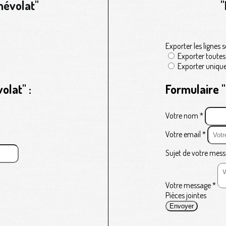
névolat"
"