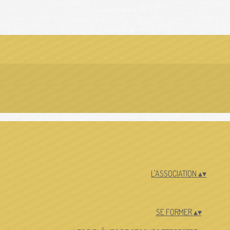
L'ASSOCIATION
▴
▾
SE FORMER
▴
▾