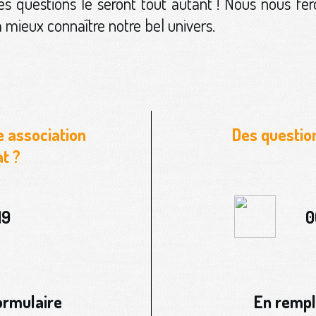
es questions le seront tout autant ! Nous nous fer
 mieux connaître notre bel univers.
e association
Des questio
at ?
19
0
ormulaire
En rempl