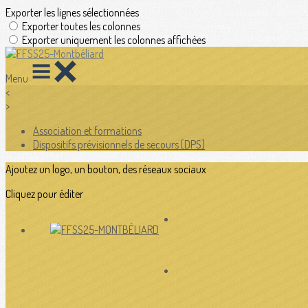
Exporter les lignes sélectionnées
Exporter toutes les colonnes
Exporter uniquement les colonnes affichées
Menu
<
>
Association et formations
Dispositifs prévisionnels de secours [DPS]
Ajoutez un logo, un bouton, des réseaux sociaux
Cliquez pour éditer