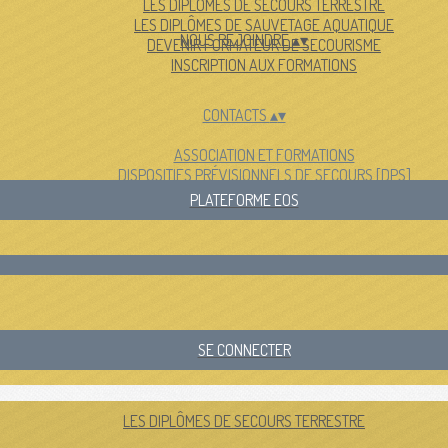
LES DIPLÔMES DE SECOURS TERRESTRE
LES DIPLÔMES DE SAUVETAGE AQUATIQUE
NOUS REJOINDRE
▴
▾
DEVENIR FORMATEUR DE SECOURISME
INSCRIPTION AUX FORMATIONS
CONTACTS
▴
▾
ASSOCIATION ET FORMATIONS
DISPOSITIFS PRÉVISIONNELS DE SECOURS [DPS]
PLATEFORME EOS
SE CONNECTER
LES DIPLÔMES DE SECOURS TERRESTRE