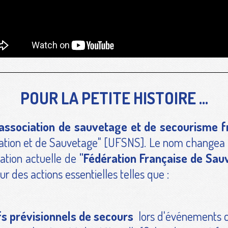
POUR LA PETITE HISTOIRE ...
association de sauvetage et de secourisme f
tation et de Sauvetage" [UFSNS]. Le nom changea 
lation actuelle de
"Fédération Française de Sau
ur des actions essentielles telles que :
fs prévisionnels de secours
lors d'événements cu