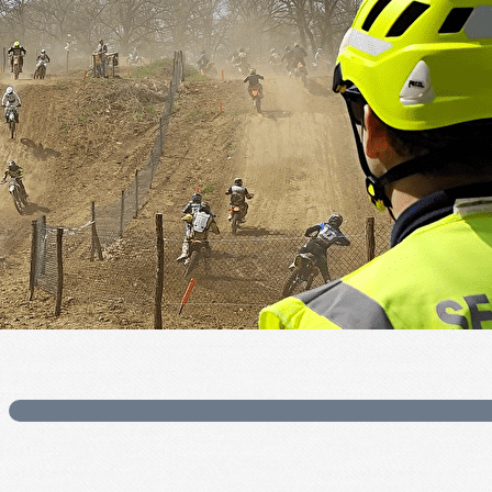
Exporter les lignes sélectionnées
Exporter toutes les colonnes
Exporter uniquement les colonnes affichées
Menu
?>
Images de la page d'accueil
Cliquez pour éditer