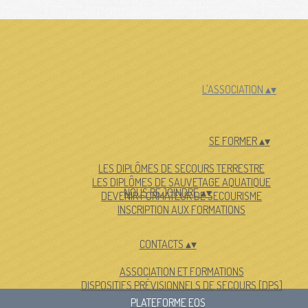
L'ASSOCIATION
▴
▾
SE FORMER
▴
▾
LES DIPLÔMES DE SECOURS TERRESTRE
LES DIPLÔMES DE SAUVETAGE AQUATIQUE
NOUS REJOINDRE
▴
▾
DEVENIR FORMATEUR DE SECOURISME
INSCRIPTION AUX FORMATIONS
CONTACTS
▴
▾
ASSOCIATION ET FORMATIONS
DISPOSITIFS PRÉVISIONNELS DE SECOURS [DPS]
PLATEFORME EOS