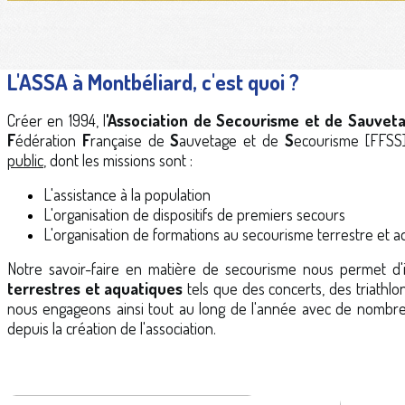
L'ASSA à Montbéliard, c'est quoi ?
Créer en 1994, l
'Association de Secourisme et de Sauvet
F
édération
F
rançaise de
S
auvetage et de
S
ecourisme [FFSS]
public
, dont les missions sont :
L'assistance à la population
L'organisation de dispositifs de premiers secours
L'organisation de formations au secourisme terrestre et a
Notre savoir-faire en matière de secourisme nous permet d
terrestres et aquatiques
tels que des concerts, des triathlo
nous engageons ainsi tout au long de l'année avec de nombre
depuis la création de l'association.