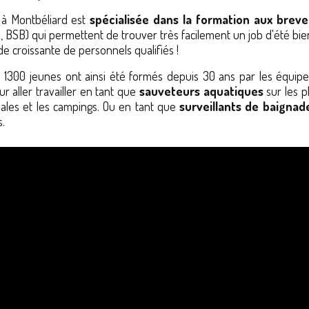
 à Montbéliard est
spécialisée dans la formation aux brev
 BSB) qui permettent de trouver très facilement un job d'été bi
 croissante de personnels qualifiés !
 1300 jeunes ont ainsi été formés depuis 30 ans par les équipes
ur aller travailler en tant que
sauveteurs aquatiques
sur les pl
ales et les campings. Ou en tant que
surveillants de baignad
.