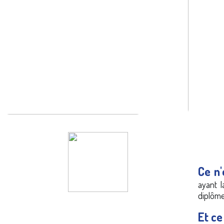
Ce n'
ayant l
diplôm
Et ce