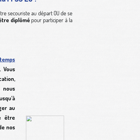
être secouriste au départ OU de se
être diplômé
pour participer à la
 temps
. Vous
ation,
u nous
jusqu'à
ger au
te
être
de nos