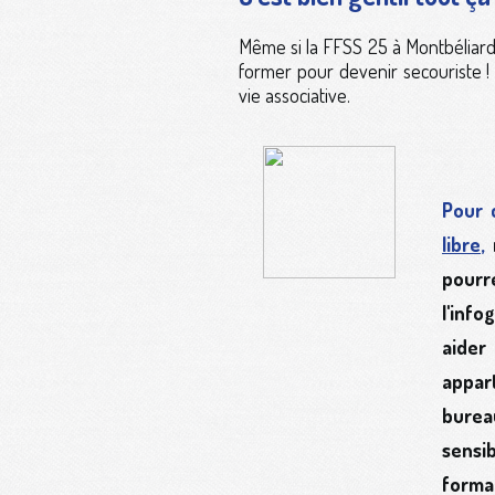
Même si la FFSS 25 à Montbéliard 
former pour devenir secouriste ! E
vie associative.
Pour 
libre
,
pourr
l'inf
aider
appar
burea
sensib
forma