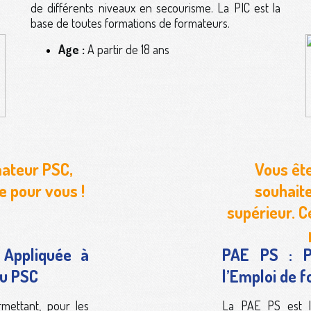
de différents niveaux en secourisme. La PIC est la
base de toutes formations de formateurs.
Age :
A partir de 18 ans
mateur PSC,
Vous ête
te pour vous !
souhait
supérieur. C
 Appliquée à
PAE PS : P
au PSC
l’Emploi de 
ettant, pour les
La PAE PS est l