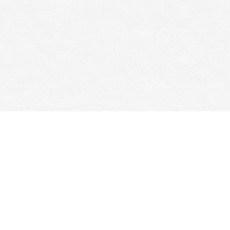
Je m'abonne à la newsletter
OK
Plan du site
Licences
Mentions légales
CGUV
Paramétrer vos cookies
Se connecter