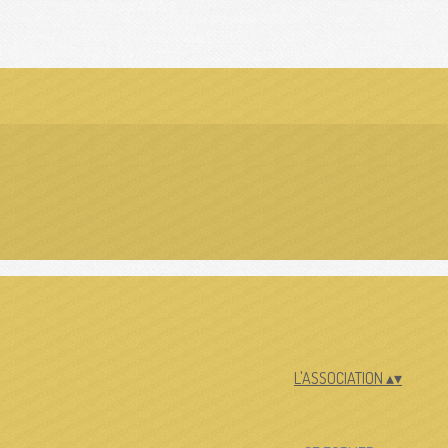
L'ASSOCIATION
▴
▾