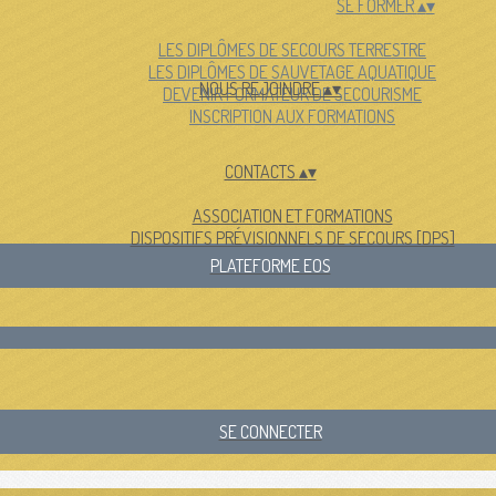
SE FORMER
▴
▾
LES DIPLÔMES DE SECOURS TERRESTRE
LES DIPLÔMES DE SAUVETAGE AQUATIQUE
NOUS REJOINDRE
▴
▾
DEVENIR FORMATEUR DE SECOURISME
INSCRIPTION AUX FORMATIONS
CONTACTS
▴
▾
ASSOCIATION ET FORMATIONS
DISPOSITIFS PRÉVISIONNELS DE SECOURS [DPS]
PLATEFORME EOS
SE CONNECTER