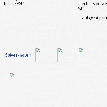
u diplôme PSC1.
détenteurs de la 
PSE2.
Age :
A parti
Suivez-nous !