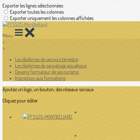
Exporter les lignes sélectionnées
Exporter toutes les colonnes
Exporter uniquement les colonnes affichées
Menu
<
>
Les diplômes de secours terrestre
Les diplômes de sauvetage aquatique
Devenir formateur de secourisme
Inscription aux formations
Ajoutez un logo, un bouton, des réseaux sociaux
Cliquez pour éditer